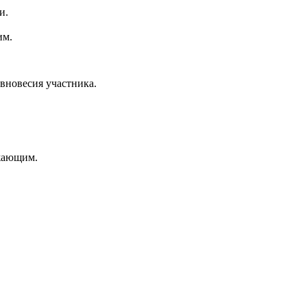
и.
им.
вновесия участника.
ужающим.