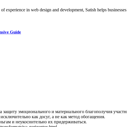
xperience in web design and development, Satish helps businesses cre
nsive Guide
а защиту эмоционального и материального благополучия участн
 исключительно как досуг, а не как метод обогащения.
еньгам и неукоснительно их придерживаться.
y-transformatsiya-gorizontov.html