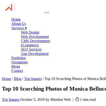
Home
About Us
Services
▾
Web Design
Web Development
CMS Development
eCommerce
SEO Services
App Development
Portfolios
Quotations
Blogs
Contact
Home
/
Blog
/
Top Images
/ Top 10 Scorching Photos of Monica Bell
Top 10 Scorching Photos of Monica Bellucc
Top Images
October 5, 2019 by Mumbai Web | ⏱️ 1 min read