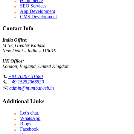
eCommerce
SEO Services
App Development
CMS Development
Contact Info
India Office:
M-53, Greater Kailash
New Delhi – India – 110019
UK Office:
London, England, United Kingdom
📞
+91 70207 31680
📞
+49 15252066530
✉️
admin@mumbaiweb.in
Additional Links
Let's chat.
WhatsApp
Blogs
Facebook