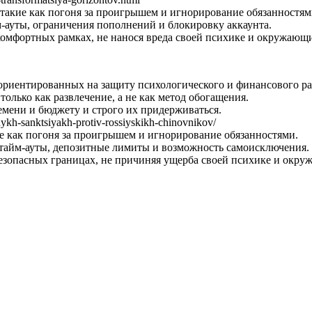
такие как погоня за проигрышем и игнорирование обязанностям
-ауты, ограничения пополнений и блокировку аккаунта.
комфортных рамках, не нанося вреда своей психике и окружающ
ориентированных на защиту психологического и финансового ра
только как развлечение, а не как метод обогащения.
емени и бюджету и строго их придерживаться.
nykh-sanktsiyakh-protiv-rossiyskikh-chinovnikov/
е как погоня за проигрышем и игнорирование обязанностями.
тайм-ауты, депозитные лимиты и возможность самоисключения.
безопасных границах, не причиняя ущерба своей психике и окр