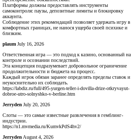
Платформы должны предоставлять инструменты
самоконтроля: паузы, депозитные лимиты и блокировку
аккаунта.
Соблюдение этих рекомендаций позволяет удержать игру в
комфортных границах, не нанося ущерба своей психике и
близким.
plaum
July 16, 2026
Ответственная игра — это подход к казино, основанный на
контроле и осознании последствий.
Эта концепция подразумевает добровольное ограничение
продолжительности и бюджета на процесс.
Каждый игрок обязан заранее определять пределы ставок и
неукоснительно их соблюдать.
https://labdiz.ru/full/495-yurgen-teller-i-dovilla-drize-otkryvayut-
dobroe-utro-solnyshko-v-berline.htm
Jerryden
July 20, 2026
Слоты — это самые известные развлечения в гемблинг-
индустрии.
https://n1.mvmedia.ru/KumvkPdS4hv2/
Jerryden
August 4, 2026