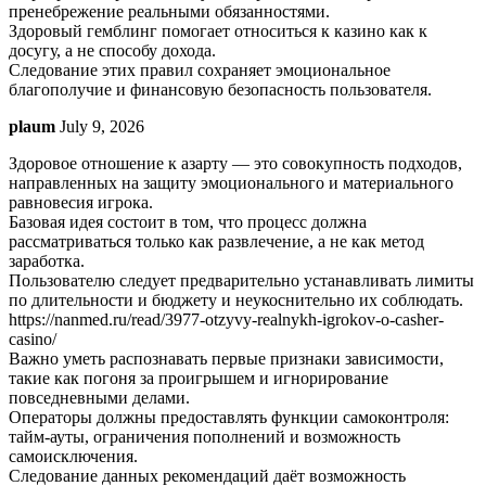
пренебрежение реальными обязанностями.
Здоровый гемблинг помогает относиться к казино как к
досугу, а не способу дохода.
Следование этих правил сохраняет эмоциональное
благополучие и финансовую безопасность пользователя.
plaum
July 9, 2026
Здоровое отношение к азарту — это совокупность подходов,
направленных на защиту эмоционального и материального
равновесия игрока.
Базовая идея состоит в том, что процесс должна
рассматриваться только как развлечение, а не как метод
заработка.
Пользователю следует предварительно устанавливать лимиты
по длительности и бюджету и неукоснительно их соблюдать.
https://nanmed.ru/read/3977-otzyvy-realnykh-igrokov-o-casher-
casino/
Важно уметь распознавать первые признаки зависимости,
такие как погоня за проигрышем и игнорирование
повседневными делами.
Операторы должны предоставлять функции самоконтроля:
тайм-ауты, ограничения пополнений и возможность
самоисключения.
Следование данных рекомендаций даёт возможность