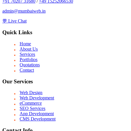
+91 70207 31680
/
+49 15252066530
admin@mumbaiweb.in
💬 Live Chat
Quick Links
Home
About Us
Services
Portfolios
Quotations
Contact
Our Services
Web Design
Web Development
eCommerce
SEO Services
App Development
CMS Development
Contact Info