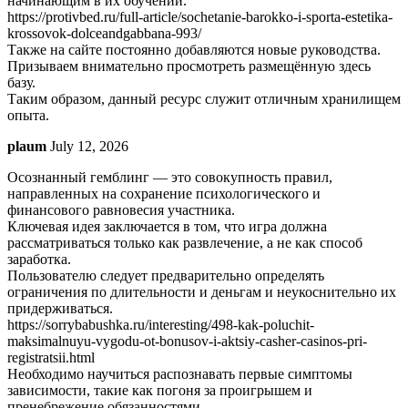
начинающим в их обучении.
https://protivbed.ru/full-article/sochetanie-barokko-i-sporta-estetika-
krossovok-dolceandgabbana-993/
Также на сайте постоянно добавляются новые руководства.
Призываем внимательно просмотреть размещённую здесь
базу.
Таким образом, данный ресурс служит отличным хранилищем
опыта.
plaum
July 12, 2026
Осознанный гемблинг — это совокупность правил,
направленных на сохранение психологического и
финансового равновесия участника.
Ключевая идея заключается в том, что игра должна
рассматриваться только как развлечение, а не как способ
заработка.
Пользователю следует предварительно определять
ограничения по длительности и деньгам и неукоснительно их
придерживаться.
https://sorrybabushka.ru/interesting/498-kak-poluchit-
maksimalnuyu-vygodu-ot-bonusov-i-aktsiy-casher-casinos-pri-
registratsii.html
Необходимо научиться распознавать первые симптомы
зависимости, такие как погоня за проигрышем и
пренебрежение обязанностями.