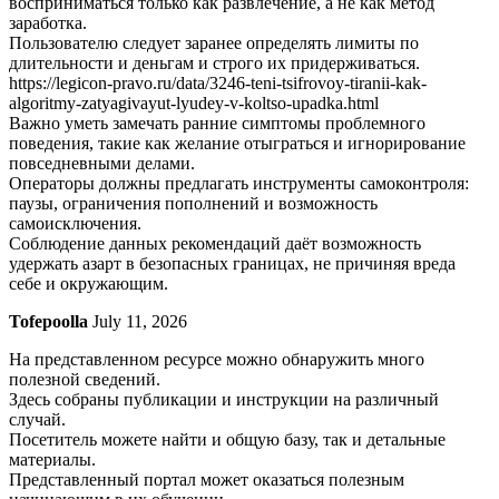
восприниматься только как развлечение, а не как метод
заработка.
Пользователю следует заранее определять лимиты по
длительности и деньгам и строго их придерживаться.
https://legicon-pravo.ru/data/3246-teni-tsifrovoy-tiranii-kak-
algoritmy-zatyagivayut-lyudey-v-koltso-upadka.html
Важно уметь замечать ранние симптомы проблемного
поведения, такие как желание отыграться и игнорирование
повседневными делами.
Операторы должны предлагать инструменты самоконтроля:
паузы, ограничения пополнений и возможность
самоисключения.
Соблюдение данных рекомендаций даёт возможность
удержать азарт в безопасных границах, не причиняя вреда
себе и окружающим.
Tofepoolla
July 11, 2026
На представленном ресурсе можно обнаружить много
полезной сведений.
Здесь собраны публикации и инструкции на различный
случай.
Посетитель можете найти и общую базу, так и детальные
материалы.
Представленный портал может оказаться полезным